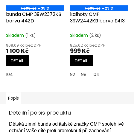
1 699 Kč
–35 %
1 299 Kč
–23 %
bunda CMP 39W2372KB
kalhoty CMP
barva 44ZD
39W2442KB barva E413
Skladem
(1 ks)
Skladem
(2 ks)
909,09 Kč bez DPH
825,62 Kč bez DPH
1 100 Kč
999 Kč
DETAIL
DETAIL
104
92
98
104
Popis
Detailní popis produktu
Dětská zimní bunda od italské značky CMP spolehlivě
ochrání Vaše dítě proti promoknutí při zachování