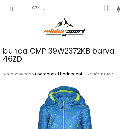
Přejít
NÁKUP
na
CZK
obsah
KOŠÍK
bunda CMP 39W2372KB barva
46ZD
Průměrné
Neohodnoceno
Podrobnosti hodnocení
Značka:
CMP
hodnocení
produktu
je
0,0
z
5
hvězdiček.