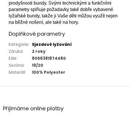
prodyšnosti bundy. Svými technickými a funkčními
parametry splňuje požadavky také dobře vybavené
lyžařské bundy, takže ji Vaše děti můžou využít nejen
na běžné nošení, ale také na hory.
Doplňkové parametry
Kategorie
:
Sjezdové lyžování
Záruka
:
2 roky
EAN
:
8056381874480
Sezóna
:
19/20
Materiál
:
100% Polyester
Z
á
p
a
Přijímáme online platby
t
í