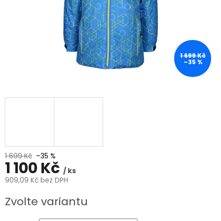
1 699 Kč
–35 %
1 699 Kč
–35 %
1 100 Kč
/ ks
909,09 Kč bez DPH
Měrná
Zvolte variantu
cena: