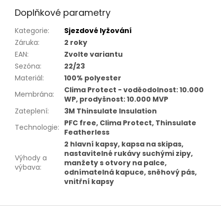
Doplňkové parametry
Kategorie
:
Sjezdové lyžování
Záruka
:
2 roky
EAN
:
Zvolte variantu
Sezóna
:
22/23
Materiál
:
100% polyester
Clima Protect - voděodolnost: 10.000
Membrána
:
WP, prodyšnost: 10.000 MVP
Zateplení
:
3M Thinsulate Insulation
PFC free, Clima Protect, Thinsulate
Technologie
:
Featherless
2 hlavní kapsy, kapsa na skipas,
nastavitelné rukávy suchými zipy,
Výhody a
manžety s otvory na palce,
výbava
:
odnímatelná kapuce, sněhový pás,
vnitřní kapsy
Z
á