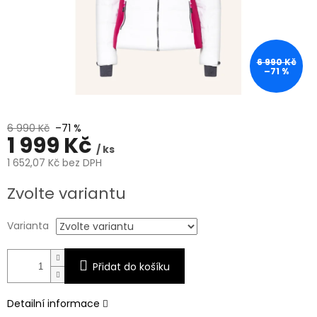
6 990 Kč
–71 %
6 990 Kč
–71 %
1 999 Kč
/ ks
1 652,07 Kč bez DPH
Měrná
Zvolte variantu
cena:
Varianta
Přidat do košíku
Detailní informace