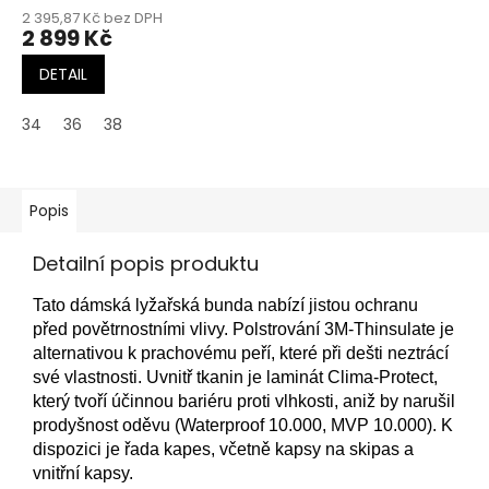
2 395,87 Kč bez DPH
2 899 Kč
DETAIL
34
36
38
Popis
Detailní popis produktu
Tato dámská lyžařská bunda nabízí jistou ochranu
před povětrnostními vlivy. Polstrování 3M-Thinsulate je
alternativou k prachovému peří, které při dešti neztrácí
své vlastnosti. Uvnitř tkanin je laminát Clima-Protect,
který tvoří účinnou bariéru proti vlhkosti, aniž by narušil
prodyšnost oděvu (Waterproof 10.000, MVP 10.000). K
dispozici je řada kapes, včetně kapsy na skipas a
vnitřní kapsy.