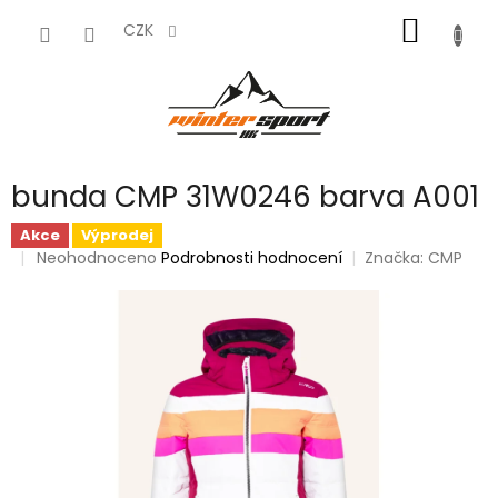
Přejít
NÁKUP
na
CZK
obsah
KOŠÍK
bunda CMP 31W0246 barva A001
Akce
Výprodej
Průměrné
Neohodnoceno
Podrobnosti hodnocení
Značka:
CMP
hodnocení
produktu
je
0,0
z
5
hvězdiček.