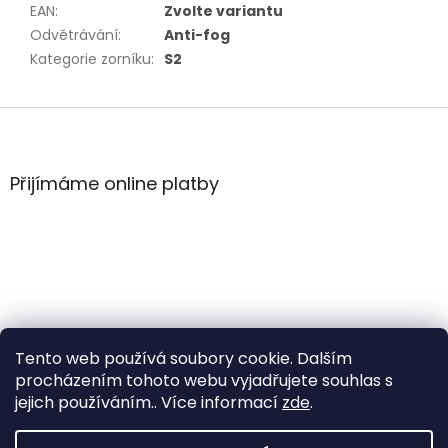
EAN
:
Zvolte variantu
Odvětrávání
:
Anti-fog
Kategorie zorníku
:
S2
Z
á
p
a
Přijímáme online platby
t
í
Tento web používá soubory cookie. Dalším
procházením tohoto webu vyjadřujete souhlas s
jejich používáním.. Více informací
zde
.
Vytvořil Shoptet