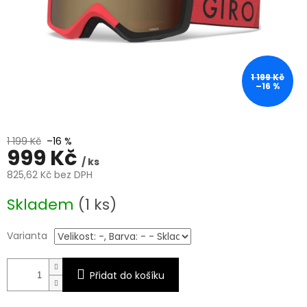
1 199 Kč
–16 %
1 199 Kč
–16 %
999 Kč
/ ks
825,62 Kč bez DPH
Měrná
Skladem
(1 ks)
cena:
Varianta
Přidat do košíku