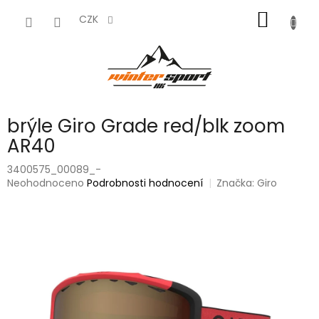
Přejít
NÁKUP
na
CZK
obsah
KOŠÍK
brýle Giro Grade red/blk zoom
AR40
3400575_00089_-
Průměrné
Neohodnoceno
Podrobnosti hodnocení
Značka:
Giro
hodnocení
produktu
je
0,0
z
5
hvězdiček.