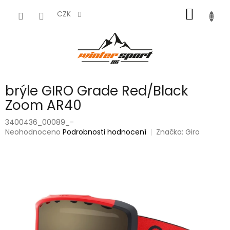
Přejít
NÁKUP
na
CZK
obsah
KOŠÍK
brýle GIRO Grade Red/Black
Zoom AR40
3400436_00089_-
Průměrné
Neohodnoceno
Podrobnosti hodnocení
Značka:
Giro
hodnocení
produktu
je
0,0
z
5
hvězdiček.