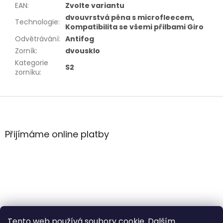
EAN
:
Zvolte variantu
dvouvrstvá pěna s microfleecem,
Technologie
:
Kompatibilita se všemi přilbami Giro
Odvětrávání
:
Antifog
Zorník
:
dvousklo
Kategorie
S2
zorníku
:
Z
á
p
a
Přijímáme online platby
t
í
Tento web používá soubory cookie. Dalším