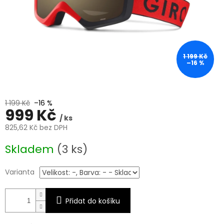
1 199 Kč
–16 %
1 199 Kč
–16 %
999 Kč
/ ks
825,62 Kč bez DPH
Měrná
Skladem
(3 ks)
cena:
Varianta
Přidat do košíku