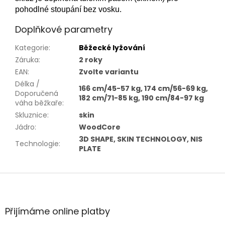
pohodlné stoupání bez vosku.
Doplňkové parametry
Kategorie
:
Běžecké lyžování
Záruka
:
2 roky
EAN
:
Zvolte variantu
Délka /
166 cm/45-57 kg, 174 cm/56-69 kg,
Doporučená
182 cm/71-85 kg, 190 cm/84-97 kg
váha běžkaře
:
Skluznice
:
skin
Jádro
:
WoodCore
3D SHAPE, SKIN TECHNOLOGY, NIS
Technologie
:
PLATE
Z
á
p
a
Přijímáme online platby
t