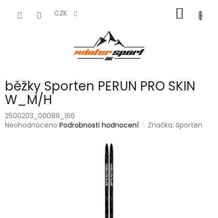
Přejít
NÁKUP
na
CZK
obsah
KOŠÍK
běžky Sporten PERUN PRO SKIN
W_M/H
2500203_00089_166
Průměrné
Neohodnoceno
Podrobnosti hodnocení
Značka:
Sporten
hodnocení
produktu
je
0,0
z
5
hvězdiček.