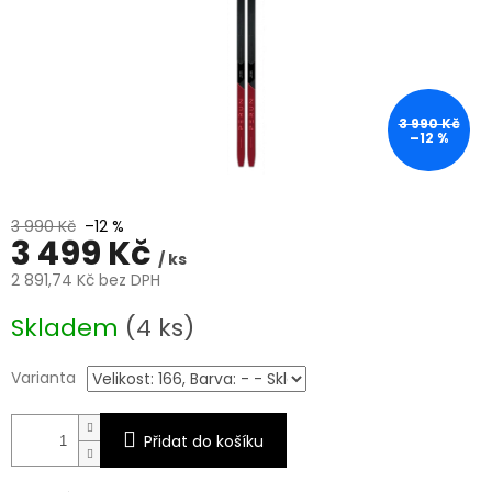
3 990 Kč
–12 %
3 990 Kč
–12 %
3 499 Kč
/ ks
2 891,74 Kč bez DPH
Měrná
Skladem
(4 ks)
cena:
Varianta
Přidat do košíku