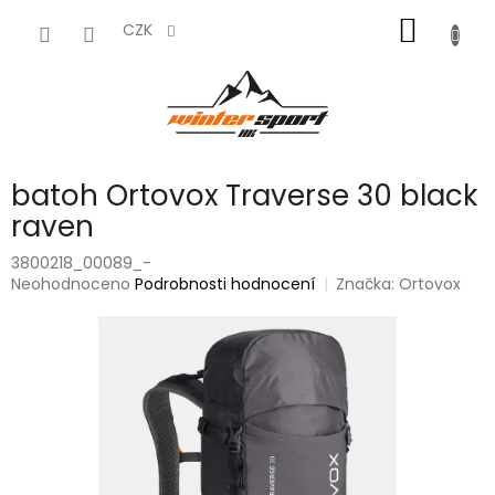
Přejít
NÁKUP
na
CZK
obsah
KOŠÍK
batoh Ortovox Traverse 30 black
raven
3800218_00089_-
Průměrné
Neohodnoceno
Podrobnosti hodnocení
Značka:
Ortovox
hodnocení
produktu
je
0,0
z
5
hvězdiček.