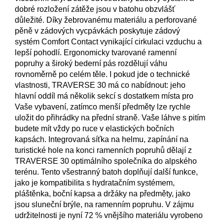
dobré rozložení zátěže jsou v batohu obzvlášť
důležité.
Díky žebrovanému materiálu a perforované
pěně v zádových vycpávkách poskytuje zádový
systém Comfort Contact vynikající cirkulaci vzduchu a
lepší pohodlí.
Ergonomicky tvarované ramenní
popruhy a široký bederní pás rozdělují váhu
rovnoměrně po celém těle.
I pokud jde o technické
vlastnosti, TRAVERSE 30 má co nabídnout: jeho
hlavní oddíl má několik sekcí s dostatkem místa pro
Vaše vybavení, zatímco menší předměty lze rychle
uložit do přihrádky na přední straně.
Vaše láhve s pitím
budete mít vždy po ruce v elastických bočních
kapsách.
Integrovaná síťka na helmu, zapínání na
turistické hole na konci ramenních popruhů dělají z
TRAVERSE 30 optimálního společníka do alpského
terénu.
Tento všestranný batoh doplňují další funkce,
jako je kompatibilita s hydratačním systémem,
pláštěnka, boční kapsa a držáky na předměty, jako
jsou sluneční brýle, na ramenním popruhu.
V zájmu
udržitelnosti je nyní 72 % vnějšího materiálu vyrobeno