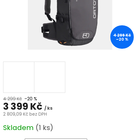
4 299 Kč
–20 %
4 299 Kč
–20 %
3 399 Kč
/ ks
2 809,09 Kč bez DPH
Měrná
Skladem
(1 ks)
cena: