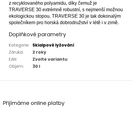
z recyklovaného polyamidu, díky čemuž je
TRAVERSE 30 extrémně robustní, s nejmenší možnou
ekologickou stopou.
TRAVERSE 30 je tak dokonalým
společníkem pro horská dobrodružství v létě i v zimě.
Doplňkové parametry
Kategorie
:
Skialpové lyžování
Záruka
:
2 roky
EAN
:
Zvolte variantu
Objem
:
30 l
Z
á
p
a
Přijímáme online platby
t
í