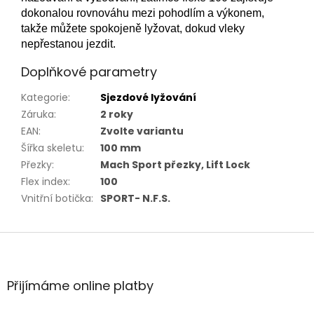
dokonalou rovnováhu mezi pohodlím a výkonem,
takže můžete spokojeně lyžovat, dokud vleky
nepřestanou jezdit.
Doplňkové parametry
Kategorie
:
Sjezdové lyžování
Záruka
:
2 roky
EAN
:
Zvolte variantu
Šířka skeletu
:
100 mm
Přezky
:
Mach Sport přezky, Lift Lock
Flex index
:
100
Vnitřní botička
:
SPORT- N.F.S.
Z
á
p
a
Přijímáme online platby
t