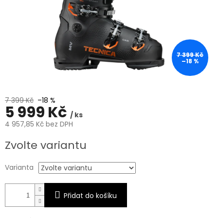
7 399 Kč
–18 %
7 399 Kč
–18 %
5 999 Kč
/ ks
4 957,85 Kč bez DPH
Měrná
Zvolte variantu
cena:
Varianta
Přidat do košíku