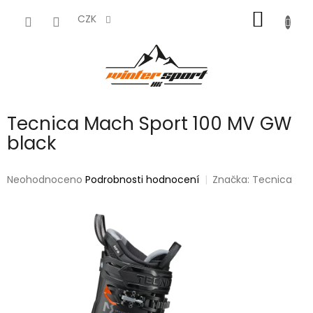
Přejít
NÁKUP
na
CZK
obsah
KOŠÍK
Tecnica Mach Sport 100 MV GW
black
Průměrné
Neohodnoceno
Podrobnosti hodnocení
Značka:
Tecnica
hodnocení
produktu
je
0,0
z
5
hvězdiček.